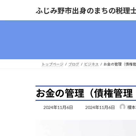
コ
ナ
ふじみ野市出身のまちの税理
ン
ビ
テ
ゲ
ン
ー
ツ
シ
へ
ョ
ス
ン
キ
に
ッ
移
トップページ
ブログ
ビジネス
お金の管理（債権
プ
動
お金の管理（債権管理
最
2024年11月6日
2024年11月6日
榎本
終
更
新
日