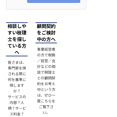
相談しや
顧問契約
すい税理
をご検討
士を探し
中の方へ
ている方
事業経営者
へ
の方で税務
／経営／会
皆さまは、
計などの相
専門家を探
談で税理士
される際に
との顧問契
何を基準に
約をお考え
探します
中という方
か？
は、ぜひ一
サービスの
度こちらを
内容？人
ご覧下さ
柄？サービ
い。
ス料金？