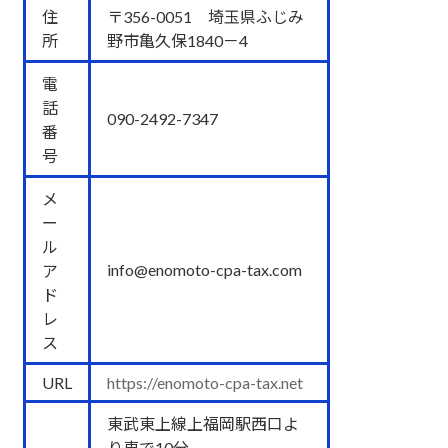
住
〒356-0051 埼玉県ふじみ
所
野市亀久保1840－4
電
話
090-2492-7347
番
号
メ
ー
ル
info@enomoto-cpa-tax.com
ア
ド
レ
ス
URL
https://enomoto-cpa-tax.net
東武東上線上福岡駅西口よ
り車で10分