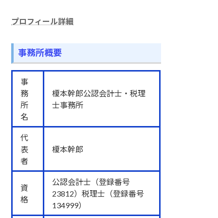
プロフィール詳細
事務所概要
事
務
榎本幹郎公認会計士・税理
所
士事務所
名
代
表
榎本幹郎
者
公認会計士（登録番号
資
23812）税理士（登録番号
格
134999）