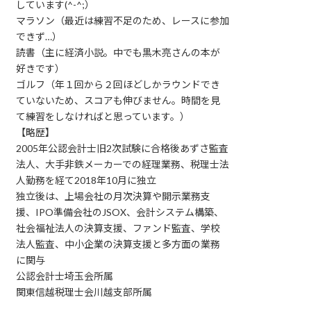
しています(^-^;）
マラソン（最近は練習不足のため、レースに参加
できず…）
読書（主に経済小説。中でも黒木亮さんの本が
好きです）
ゴルフ（年１回から２回ほどしかラウンドでき
ていないため、スコアも伸びません。時間を見
て練習をしなければと思っています。）
【略歴】
2005年公認会計士旧2次試験に合格後あずさ監査
法人、大手非鉄メーカーでの経理業務、税理士法
人勤務を経て2018年10月に独立
独立後は、上場会社の月次決算や開示業務支
援、IPO準備会社のJSOX、会計システム構築、
社会福祉法人の決算支援、ファンド監査、学校
法人監査、中小企業の決算支援と多方面の業務
に関与
公認会計士埼玉会所属
関東信越税理士会川越支部所属