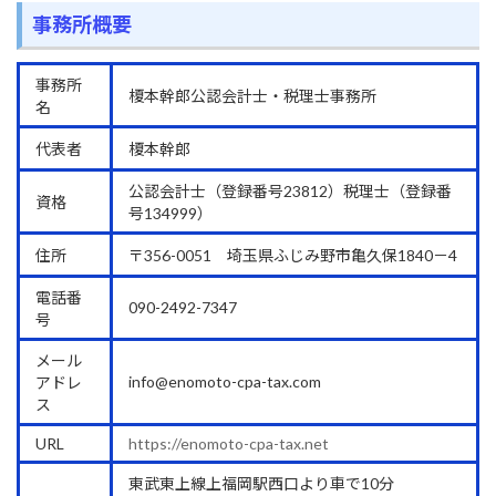
事務所概要
事務所
榎本幹郎公認会計士・税理士事務所
名
代表者
榎本幹郎
公認会計士（登録番号23812）税理士（登録番
資格
号134999）
住所
〒356-0051 埼玉県ふじみ野市亀久保1840－4
電話番
090-2492-7347
号
メール
info@enomoto-cpa-tax.com
アドレ
ス
URL
https://enomoto-cpa-tax.net
東武東上線上福岡駅西口より車で10分