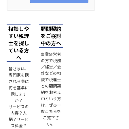
相談しや
顧問契約
すい税理
をご検討
士を探し
中の方へ
ている方
事業経営者
へ
の方で税務
／経営／会
皆さまは、
計などの相
専門家を探
談で税理士
される際に
との顧問契
何を基準に
約をお考え
探します
中という方
か？
は、ぜひ一
サービスの
度こちらを
内容？人
ご覧下さ
柄？サービ
い。
ス料金？