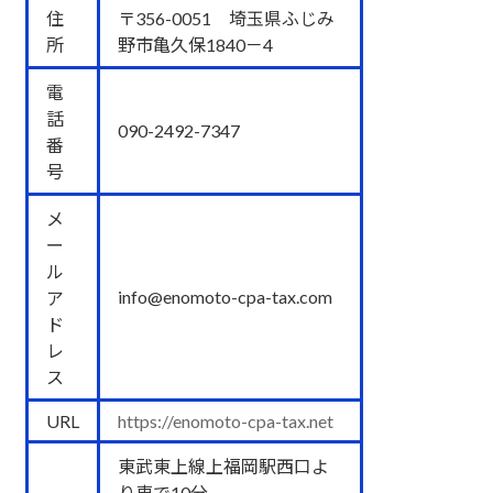
住
〒356-0051 埼玉県ふじみ
所
野市亀久保1840－4
電
話
090-2492-7347
番
号
メ
ー
ル
info@enomoto-cpa-tax.com
ア
ド
レ
ス
URL
https://enomoto-cpa-tax.net
東武東上線上福岡駅西口よ
り車で10分