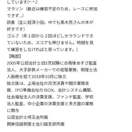
しています(^-^;）
マラソン（最近は練習不足のため、レースに参加
できず…）
読書（主に経済小説。中でも黒木亮さんの本が
好きです）
ゴルフ（年１回から２回ほどしかラウンドでき
ていないため、スコアも伸びません。時間を見
て練習をしなければと思っています。）
【略歴】
2005年公認会計士旧2次試験に合格後あずさ監査
法人、大手非鉄メーカーでの経理業務、税理士法
人勤務を経て2018年10月に独立
独立後は、上場会社の月次決算や開示業務支
援、IPO準備会社のJSOX、会計システム構築、
社会福祉法人の決算支援、ファンド監査、学校
法人監査、中小企業の決算支援と多方面の業務
に関与
公認会計士埼玉会所属
関東信越税理士会川越支部所属