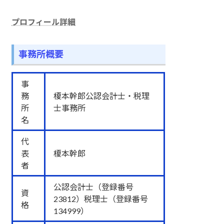
プロフィール詳細
事務所概要
事
務
榎本幹郎公認会計士・税理
所
士事務所
名
代
表
榎本幹郎
者
公認会計士（登録番号
資
23812）税理士（登録番号
格
134999）