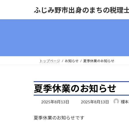
コ
ナ
ふじみ野市出身のまちの税理
ン
ビ
テ
ゲ
ン
ー
ツ
シ
へ
ョ
ス
ン
キ
に
ッ
移
トップページ
お知らせ
夏季休業のお知らせ
プ
動
夏季休業のお知らせ
最
2025年8月13日
2025年8月13日
榎本
終
更
夏季休業のお知らせです
新
日