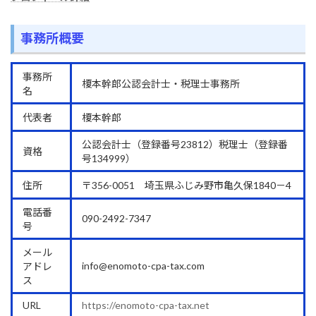
事務所概要
事務所
榎本幹郎公認会計士・税理士事務所
名
代表者
榎本幹郎
公認会計士（登録番号23812）税理士（登録番
資格
号134999）
住所
〒356-0051 埼玉県ふじみ野市亀久保1840－4
電話番
090-2492-7347
号
メール
info@enomoto-cpa-tax.com
アドレ
ス
URL
https://enomoto-cpa-tax.net