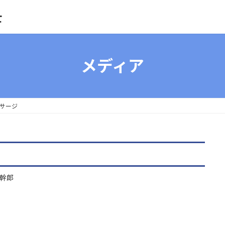
士
メディア
マッサージ
幹郎