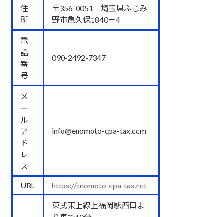
住
〒356-0051 埼玉県ふじみ
所
野市亀久保1840－4
電
話
090-2492-7347
番
号
メ
ー
ル
info@enomoto-cpa-tax.com
ア
ド
レ
ス
URL
https://enomoto-cpa-tax.net
東武東上線上福岡駅西口よ
り車で10分