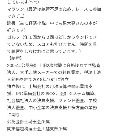
しています(^-^;）
マラソン（最近は練習不足のため、レースに参加
できず…）
読書（主に経済小説。中でも黒木亮さんの本が
好きです）
ゴルフ（年１回から２回ほどしかラウンドでき
ていないため、スコアも伸びません。時間を見
て練習をしなければと思っています。）
【略歴】
2005年公認会計士旧2次試験に合格後あずさ監査
法人、大手非鉄メーカーでの経理業務、税理士法
人勤務を経て2018年10月に独立
独立後は、上場会社の月次決算や開示業務支
援、IPO準備会社のJSOX、会計システム構築、
社会福祉法人の決算支援、ファンド監査、学校
法人監査、中小企業の決算支援と多方面の業務
に関与
公認会計士埼玉会所属
関東信越税理士会川越支部所属