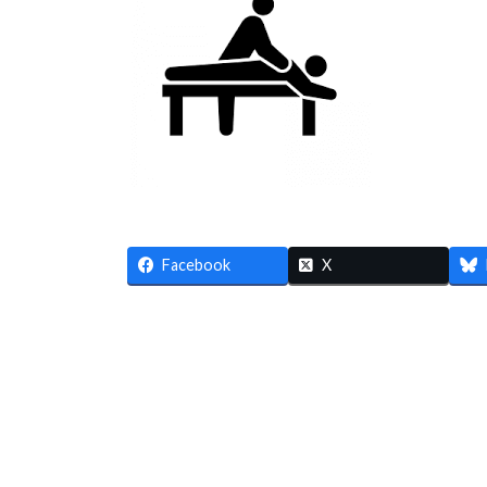
時
:
Facebook
X