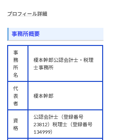
プロフィール詳細
事務所概要
事
務
榎本幹郎公認会計士・税理
所
士事務所
名
代
表
榎本幹郎
者
公認会計士（登録番号
資
23812）税理士（登録番号
格
134999）