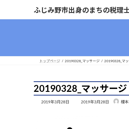
コ
ナ
ふじみ野市出身のまちの税理
ン
ビ
テ
ゲ
ン
ー
ツ
シ
へ
ョ
ス
ン
キ
に
ッ
移
トップページ
20190328_マッサージ
20190328_
プ
動
20190328_マッサージ
最
2019年3月28日
2019年3月28日
榎本
終
更
新
日