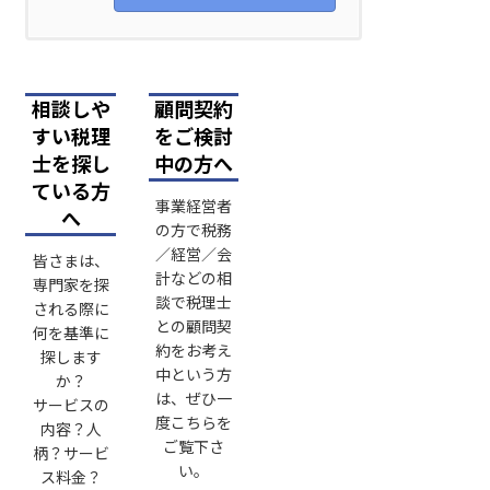
相談しや
顧問契約
すい税理
をご検討
士を探し
中の方へ
ている方
事業経営者
へ
の方で税務
／経営／会
皆さまは、
計などの相
専門家を探
談で税理士
される際に
との顧問契
何を基準に
約をお考え
探します
中という方
か？
は、ぜひ一
サービスの
度こちらを
内容？人
ご覧下さ
柄？サービ
い。
ス料金？