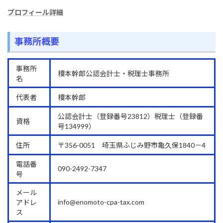
プロフィール詳細
事務所概要
事務所
榎本幹郎公認会計士・税理士事務所
名
代表者
榎本幹郎
公認会計士（登録番号23812）税理士（登録番
資格
号134999）
住所
〒356-0051 埼玉県ふじみ野市亀久保1840－4
電話番
090-2492-7347
号
メール
info@enomoto-cpa-tax.com
アドレ
ス