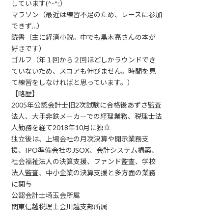
しています(^-^;）
マラソン（最近は練習不足のため、レースに参加
できず…）
読書（主に経済小説。中でも黒木亮さんの本が
好きです）
ゴルフ（年１回から２回ほどしかラウンドでき
ていないため、スコアも伸びません。時間を見
て練習をしなければと思っています。）
【略歴】
2005年公認会計士旧2次試験に合格後あずさ監査
法人、大手非鉄メーカーでの経理業務、税理士法
人勤務を経て2018年10月に独立
独立後は、上場会社の月次決算や開示業務支
援、IPO準備会社のJSOX、会計システム構築、
社会福祉法人の決算支援、ファンド監査、学校
法人監査、中小企業の決算支援と多方面の業務
に関与
公認会計士埼玉会所属
関東信越税理士会川越支部所属