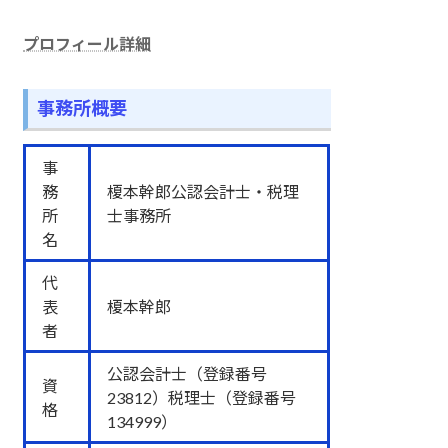
プロフィール詳細
事務所概要
事
務
榎本幹郎公認会計士・税理
所
士事務所
名
代
表
榎本幹郎
者
公認会計士（登録番号
資
23812）税理士（登録番号
格
134999）