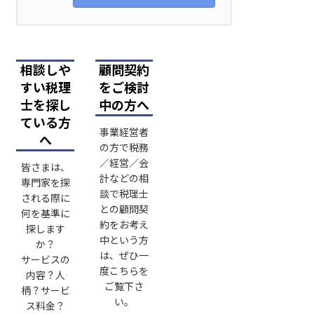
相談しや
顧問契約
すい税理
をご検討
士を探し
中の方へ
ている方
事業経営者
へ
の方で税務
／経営／会
皆さまは、
計などの相
専門家を探
談で税理士
される際に
との顧問契
何を基準に
約をお考え
探します
中という方
か？
は、ぜひ一
サービスの
度こちらを
内容？人
ご覧下さ
柄？サービ
い。
ス料金？