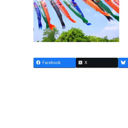
時
:
Facebook
X