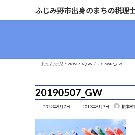
コ
ナ
ふじみ野市出身のまちの税理
ン
ビ
テ
ゲ
ン
ー
ツ
シ
へ
ョ
ス
ン
キ
に
ッ
移
トップページ
20190507_GW
20190507_GW
プ
動
20190507_GW
最
2019年5月7日
2019年5月7日
榎本幹
終
更
新
日