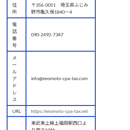
住
〒356-0051 埼玉県ふじみ
所
野市亀久保1840－4
電
話
090-2492-7347
番
号
メ
ー
ル
info@enomoto-cpa-tax.com
ア
ド
レ
ス
URL
https://enomoto-cpa-tax.net
東武東上線上福岡駅西口よ
り車で10分