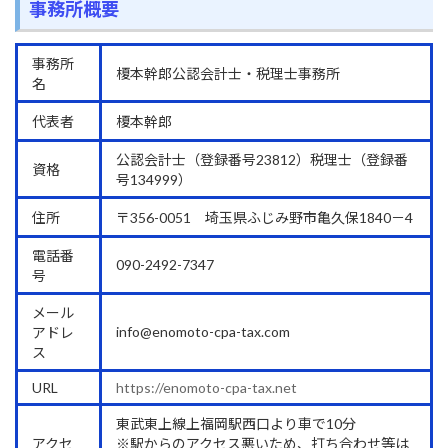
事務所概要
事務所
榎本幹郎公認会計士・税理士事務所
名
代表者
榎本幹郎
公認会計士（登録番号23812）税理士（登録番
資格
号134999）
住所
〒356-0051 埼玉県ふじみ野市亀久保1840－4
電話番
090-2492-7347
号
メール
info@enomoto-cpa-tax.com
アドレ
ス
URL
https://enomoto-cpa-tax.net
東武東上線上福岡駅西口より車で10分
アクセ
※駅からのアクセス悪いため、打ち合わせ等は