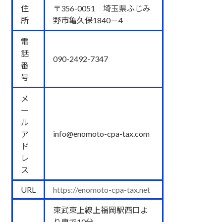
住
〒356-0051 埼玉県ふじみ
所
野市亀久保1840－4
電
話
090-2492-7347
番
号
メ
ー
ル
info@enomoto-cpa-tax.com
ア
ド
レ
ス
URL
https://enomoto-cpa-tax.net
東武東上線上福岡駅西口よ
り車で10分