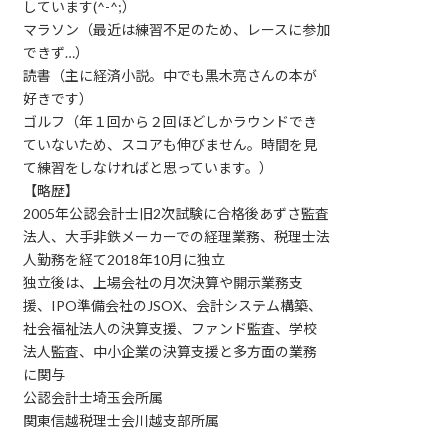
しています(^-^;）
マラソン（最近は練習不足のため、レースに参加
できず…）
読書（主に経済小説。中でも黒木亮さんの本が
好きです）
ゴルフ（年１回から２回ほどしかラウンドでき
ていないため、スコアも伸びません。時間を見
て練習をしなければと思っています。）
【略歴】
2005年公認会計士旧2次試験に合格後あずさ監査
法人、大手非鉄メーカーでの経理業務、税理士法
人勤務を経て2018年10月に独立
独立後は、上場会社の月次決算や開示業務支
援、IPO準備会社のJSOX、会計システム構築、
社会福祉法人の決算支援、ファンド監査、学校
法人監査、中小企業の決算支援と多方面の業務
に関与
公認会計士埼玉会所属
関東信越税理士会川越支部所属