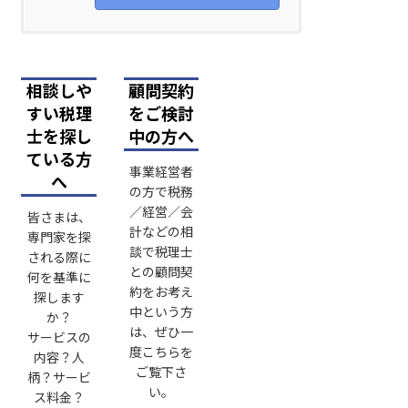
相談しや
顧問契約
すい税理
をご検討
士を探し
中の方へ
ている方
事業経営者
へ
の方で税務
／経営／会
皆さまは、
計などの相
専門家を探
談で税理士
される際に
との顧問契
何を基準に
約をお考え
探します
中という方
か？
は、ぜひ一
サービスの
度こちらを
内容？人
ご覧下さ
柄？サービ
い。
ス料金？