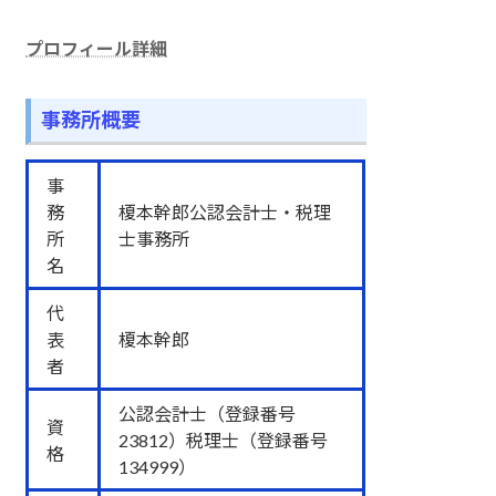
プロフィール詳細
事務所概要
事
務
榎本幹郎公認会計士・税理
所
士事務所
名
代
表
榎本幹郎
者
公認会計士（登録番号
資
23812）税理士（登録番号
格
134999）