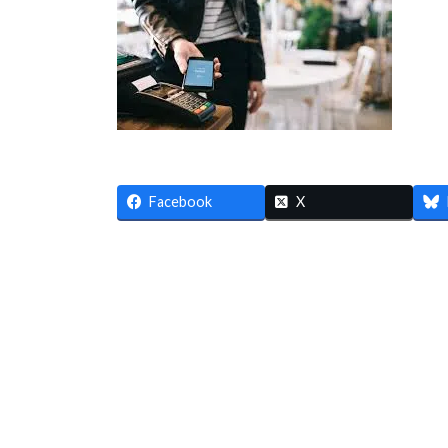
時
:
Facebook
X