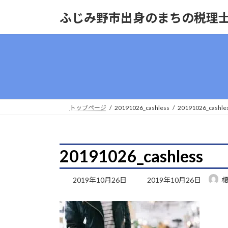
コ
ナ
ふじみ野市出身のまちの税理
ン
ビ
テ
ゲ
ン
ー
ツ
シ
へ
ョ
ス
ン
キ
に
ッ
移
トップページ
20191026_cashless
20191026_cashle
プ
動
20191026_cashless
最
2019年10月26日
2019年10月26日
終
更
新
日