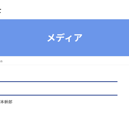
士
メディア
ss
榎本幹郎