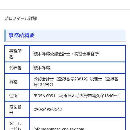
プロフィール詳細
事務所概要
事務所
榎本幹郎公認会計士・税理士事務所
名
代表者
榎本幹郎
公認会計士（登録番号23812）税理士（登録番
資格
号134999）
住所
〒356-0051 埼玉県ふじみ野市亀久保1840－4
電話番
090-2492-7347
号
メール
info@enomoto-cpa-tax.com
アドレ