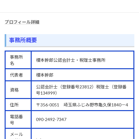
関東信越税理士会川越支部所属
プロフィール詳細
事務所概要
事務所
榎本幹郎公認会計士・税理士事務所
名
代表者
榎本幹郎
公認会計士（登録番号23812）税理士（登録番
資格
号134999）
住所
〒356-0051 埼玉県ふじみ野市亀久保1840－4
電話番
090-2492-7347
号
メール