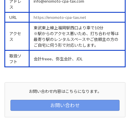
info@enomoto-cpa-tax.com
アドレ
ス
URL
https://enomoto-cpa-tax.net
東武東上線上福岡駅西口より車で10分
アクセ
※駅からのアクセス悪いため、打ち合わせ等は
ス
最寄り駅のレンタルスペースやご依頼主の方の
ご自宅に伺う形で対応いたします。
取扱ソ
会計freee、弥生会計、JDL
フト
お問い合わせ内容はこちらになります。
お問い合わせ