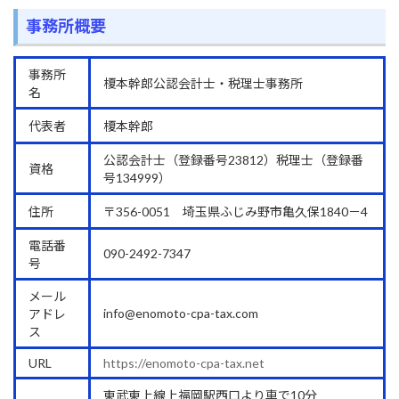
事務所概要
事務所
榎本幹郎公認会計士・税理士事務所
名
代表者
榎本幹郎
公認会計士（登録番号23812）税理士（登録番
資格
号134999）
住所
〒356-0051 埼玉県ふじみ野市亀久保1840－4
電話番
090-2492-7347
号
メール
info@enomoto-cpa-tax.com
アドレ
ス
URL
https://enomoto-cpa-tax.net
東武東上線上福岡駅西口より車で10分