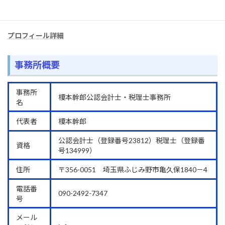
関東信越税理士会川越支部所属
プロフィール詳細
事務所概要
事務所
榎本幹郎公認会計士・税理士事務所
名
代表者
榎本幹郎
公認会計士（登録番号23812）税理士（登録番
資格
号134999）
住所
〒356-0051 埼玉県ふじみ野市亀久保1840－4
電話番
090-2492-7347
号
メール