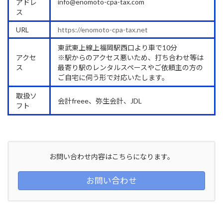
info@enomoto-cpa-tax.com
アドレ
ス
URL
https://enomoto-cpa-tax.net
東武東上線上福岡駅西口より車で10分
アクセ
※駅からのアクセス悪いため、打ち合わせ等は
ス
最寄り駅のレンタルスペースやご依頼主の方の
ご自宅に伺う形で対応いたします。
取扱ソ
会計freee、弥生会計、JDL
フト
お問い合わせ内容はこちらになります。
お問い合わせ