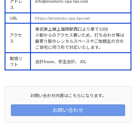
info@enomoto-cpa-tax.com
アドレ
ス
URL
https://enomoto-cpa-tax.net
東武東上線上福岡駅西口より車で10分
アクセ
※駅からのアクセス悪いため、打ち合わせ等は
ス
最寄り駅のレンタルスペースやご依頼主の方の
ご自宅に伺う形で対応いたします。
取扱ソ
会計freee、弥生会計、JDL
フト
お問い合わせ内容はこちらになります。
お問い合わせ