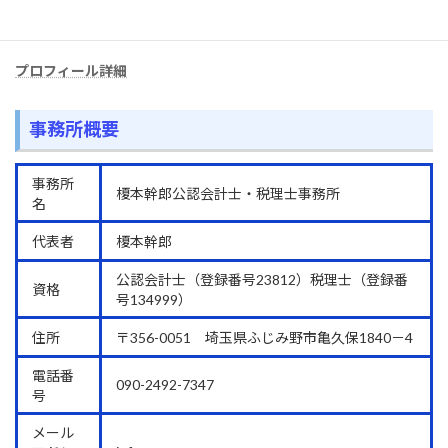
関東信越税理士会川越支部所属
プロフィール詳細
事務所概要
事務所
榎本幹郎公認会計士・税理士事務所
名
代表者
榎本幹郎
公認会計士（登録番号23812）税理士（登録番
資格
号134999）
住所
〒356-0051 埼玉県ふじみ野市亀久保1840－4
電話番
090-2492-7347
号
メール